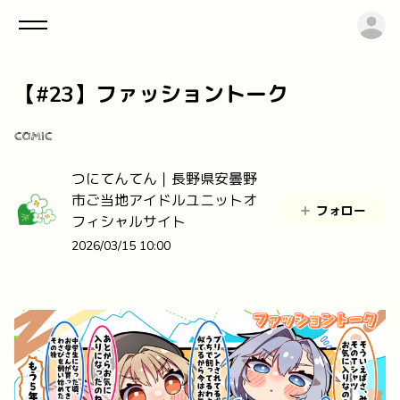
ロ
【#23】ファッショントーク
COMIC
つにてんてん｜長野県安曇野
市ご当地アイドルユニットオ
フォロー
フィシャルサイト
2026/03/15 10:00