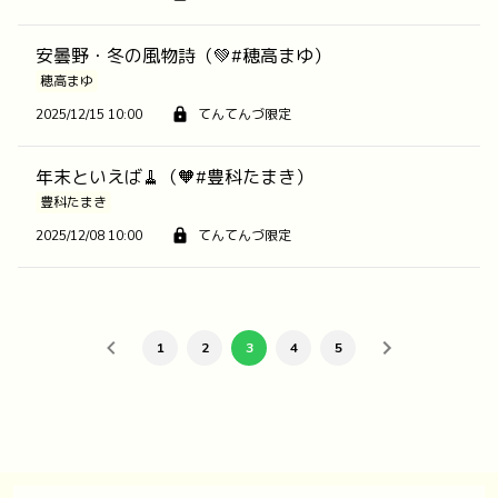
安曇野・冬の風物詩（💚#穂高まゆ）
穂高まゆ
2025/12/15 10:00
てんてんづ限定
年末といえば🧹（🧡#豊科たまき）
豊科たまき
2025/12/08 10:00
てんてんづ限定
1
2
3
4
5