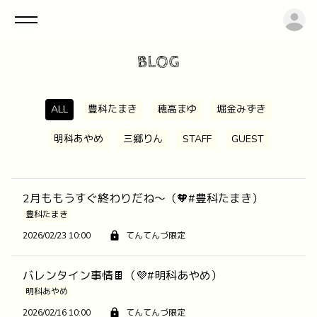
ロ
BLOG
ALL
豊科たまき
穂高まゆ
堀金みずき
明科あやめ
三郷りん
STAFF
GUEST
2月ももうすぐ終わりだね〜（🧡#豊科たまき）
豊科たまき
2026/02/23 10:00
てんてんづ限定
バレンタイン事情🍫（💜#明科あやめ）
明科あやめ
2026/02/16 10:00
てんてんづ限定