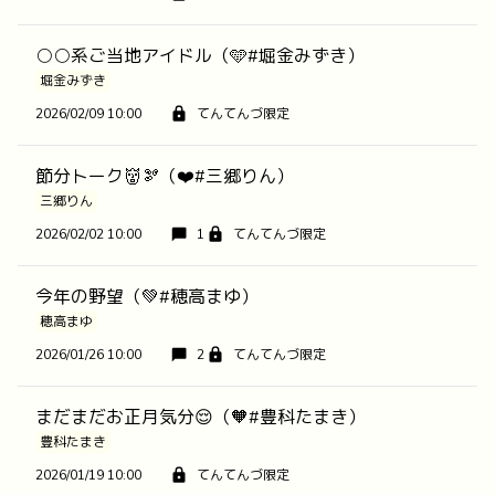
○○系ご当地アイドル（🩵#堀金みずき）
堀金みずき
2026/02/09 10:00
てんてんづ限定
節分トーク👹🫘（❤️#三郷りん）
三郷りん
2026/02/02 10:00
1
てんてんづ限定
今年の野望（💚#穂高まゆ）
穂高まゆ
2026/01/26 10:00
2
てんてんづ限定
まだまだお正月気分😌（🧡#豊科たまき）
豊科たまき
2026/01/19 10:00
てんてんづ限定