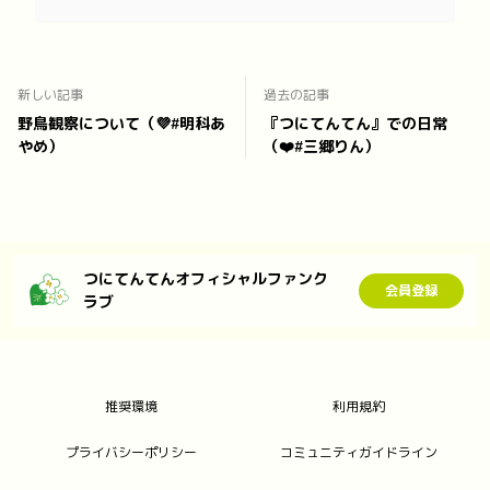
新しい記事
過去の記事
野鳥観察について（💜#明科あ
『つにてんてん』での日常
やめ）
（❤️#三郷りん）
つにてんてんオフィシャルファンク
会員登録
ラブ
推奨環境
利用規約
プライバシーポリシー
コミュニティガイドライン