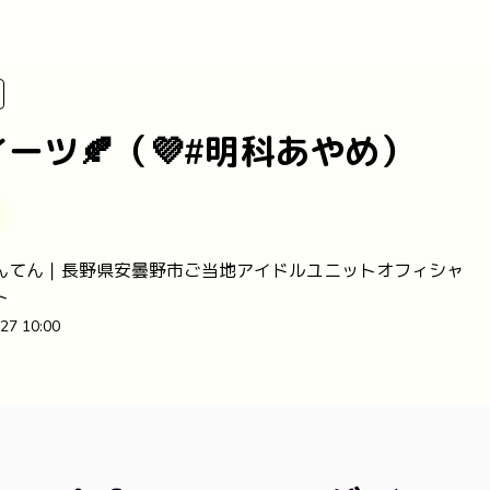
ーツ🍂（💜#明科あやめ）
め
んてん｜長野県安曇野市ご当地アイドルユニットオフィシャ
ト
27 10:00