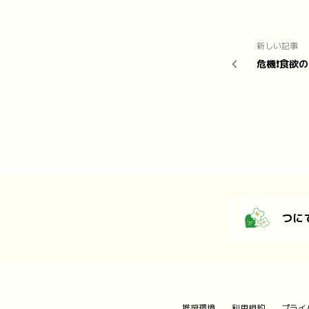
新しい記事
危機❗️食欲
つに
推奨環境
利用規約
プライ