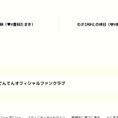
の秋（🧡#豊科たまき）
わさび🐶との休日（🩵
てんてんオフィシャルファンクラブ
バシーポリシー
コミュニティガイドライン
特商法に基づく表示
よくあ