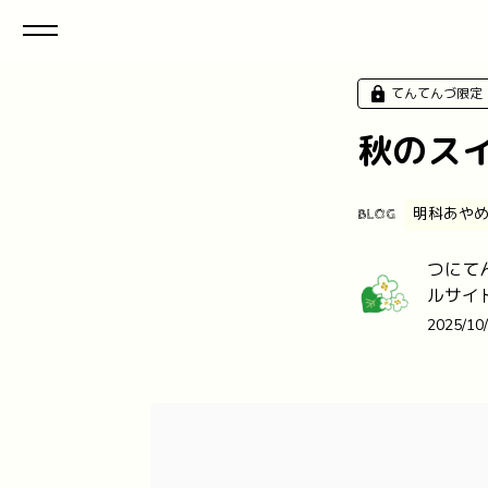
てんてんづ限定
秋のスイ
明科あや
BLOG
つにて
ルサイ
2025/10/